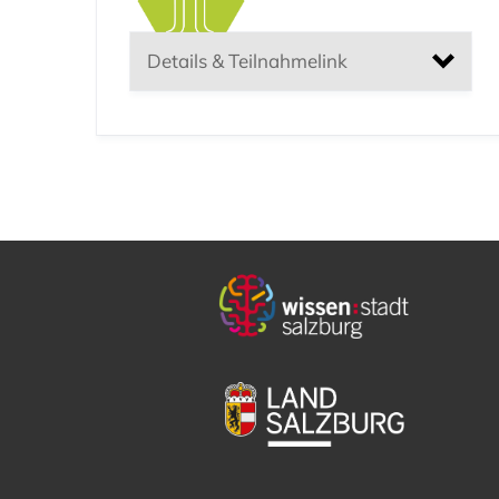
Details & Teilnahmelink
Altersgruppe:
JKU – School of Education
Zeitfenster:
12:45-13:30 Uhr
WebEx-Meeting
öffnen