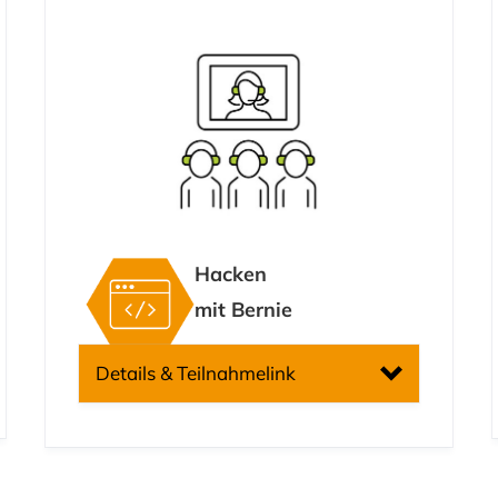
Hacken
mit
Bernie
Details & Teilnahmelink
PLUS – FB