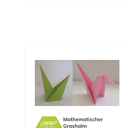
PLUS – FB Mathematik
Zeitfenster:
Mathematischer
Grashalm