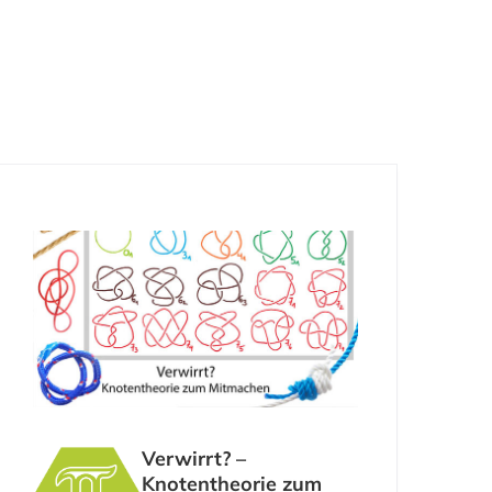
Zeitfenster:
11:50-12:40 Uhr
WebEx-Meeting
öffnen
Verwirrt? –
Knotentheorie zum