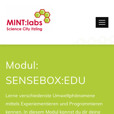
Modul:
SENSEBOX:EDU
Lerne verschiedenste Umweltphänomene
mittels Experiementieren und Programmieren
kennen. In diesem Modul kannst du dir deine