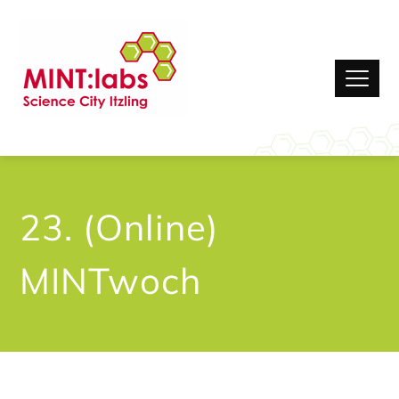
23. (Online)
MINTwoch