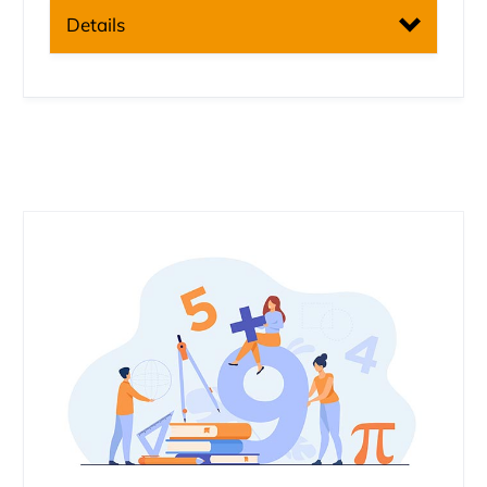
maximal 25 Teilnehmer*innen).
Details
Salzburg Research
TinkerCAD